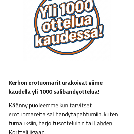
Kerhon erotuomarit urakoivat viime
kaudella yli 1000 salibandyottelua!
Käänny puoleemme kun tarvitset
erotuomareita salibandytapahtumiin, kuten
turnauks
iin,
harjoitusotteluihin
tai
Lahden
Kortteliliigaan
.