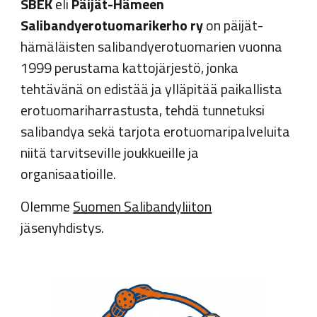
SBEK
eli
Päijät-Hämeen
Salibandyerotuomarikerho ry
on päijät-
hämäläisten salibandyerotuomarien vuonna
1999 perustama kattojärjestö, jonka
tehtävänä on edistää ja ylläpitää paikallista
erotuomariharrastusta, tehdä tunnetuksi
salibandya sekä tarjota erotuomaripalveluita
niitä tarvitseville joukkueille ja
organisaatioille.
Olemme
Suomen Salibandyliiton
jäsenyhdistys.