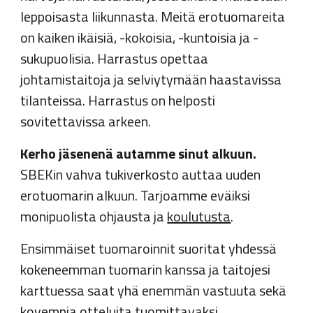
leppoisasta liikunnasta. Meitä erotuomareita
on kaiken ikäisiä, -kokoisia, -kuntoisia ja -
sukupuolisia. Harrastus opettaa
johtamistaitoja ja selviytymään haastavissa
tilanteissa. Harrastus on helposti
sovitettavissa arkeen.
Kerho jäsenenä autamme sinut alkuun.
SBEKin vahva tukiverkosto auttaa uuden
erotuomarin alkuun. Tarjoamme eväiksi
monipuolista ohjausta ja
koulutusta
.
Ensimmäiset tuomaroinnit suoritat yhdessä
kokeneemman tuomarin kanssa ja taitojesi
karttuessa saat yhä enemmän vastuuta sekä
kovempia otteluita tuomittavaksi.