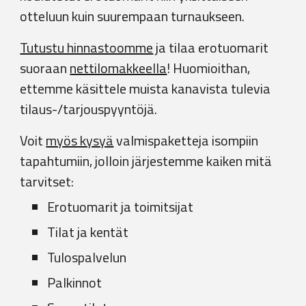
otteluun kuin suurempaan turnaukseen.
Tutustu hinnastoomme
ja tilaa erotuomarit
suoraan
nettilomakkeella
! Huomioithan,
ettemme käsittele muista kanavista tulevia
tilaus-/tarjouspyyntöjä.
Voit
myös kysyä
valmispaketteja isompiin
tapahtumiin, jolloin järjestemme kaiken mitä
tarvitset:
Erotuomarit ja toimitsijat
Tilat ja kentät
Tulospalvelun
Palkinnot