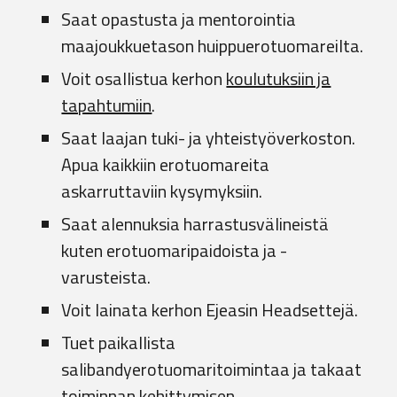
Saat opastusta ja mentorointia
maajoukkuetason huippuerotuomareilta.
Voit osallistua kerhon
koulutuksiin ja
tapahtumiin
.
Saat laajan tuki- ja yhteistyöverkoston.
Apua kaikkiin
erotuomareita
askarruttaviin kysymyksiin.
Saat alennuksia
harrastusvälineistä
kuten erotuomaripaidoista ja -
varusteista.
Voit lainata kerhon Ejeasin Headsettejä.
Tuet paikallista
salibandyerotuomaritoimintaa ja takaat
toiminnan kehittymisen.