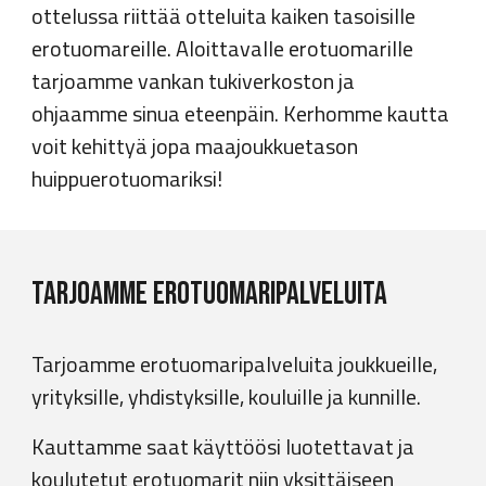
ottelussa riittää otteluita kaiken tasoisille
erotuomareille.
Aloittavalle erotuomarille
tarjoamme vankan tukiverkoston ja
ohjaamme sinua eteenpäin.
Kerhomme kautta
voit kehittyä jopa maajoukkuetason
huippuerotuomariksi
!
Tarjoamme erotuomaripalveluita
Tarjoamme erotuomaripalveluita joukkueille,
yrityksille,
yhdistyksille, kouluille ja kunnille.
Kauttamme saat käyttöösi luotettavat ja
koulutetut erotuomarit niin yksittäiseen