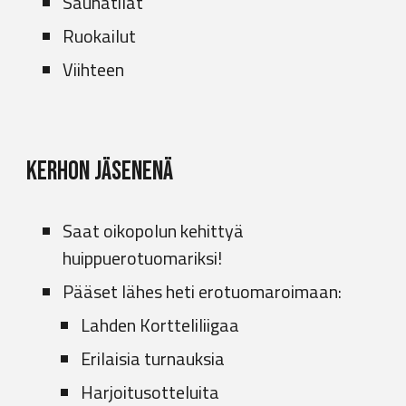
Saunatilat
Ruokailut
Viihteen
Kerhon jäsenenä
Saat
oiko
polun
kehittyä
huippuerotuomariksi!
Pääset lähes heti erotuomaroimaan:
Lahden Kortteliliigaa
Erilaisia turnauksia
Harjoitusotteluita