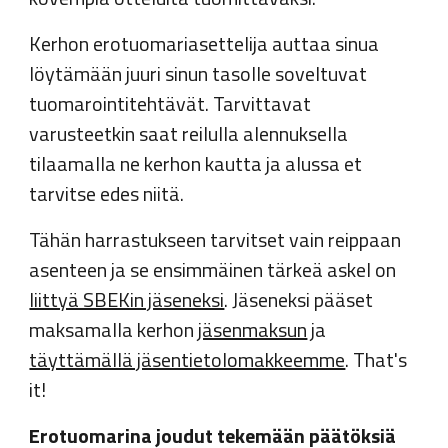
Kerhon erotuomariasettelija auttaa sinua
löytämään juuri sinun tasolle soveltuvat
tuomarointitehtävät. Tarvittavat
varusteetkin saat reilulla alennuksella
tilaamalla ne kerhon kautta ja alussa et
tarvitse edes niitä.
Tähän harrastukseen tarvitset vain reippaan
asenteen ja se ensimmäinen tärkeä askel on
liittyä SBEKin jäseneksi
. Jäseneksi pääset
maksamalla kerhon
jäsenmaksun
ja
täyttämällä jäsentietolomakkeemme
. That's
it!
Erotuomarina joudut tekemään päätöksiä