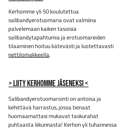
Kerhomme
yli 50 koulutettua
salibandyerotuomaria ovat valmiina
palvelemaan kaiken tasoisia
salibandytapahtumia ja e
rotuomareiden
tilaaminen hoituu kätevästi ja luotettavasti
nettilomakkeella
.
> Liity kerhomme jäseneksi <
Salibandyerotuomarointi on antoisa ja
kehittävä harrastus, jossa tienaat
huomaamattasi mukavat taskurahat
puhtaasta liikunnasta!
Kerhon yli tuhannessa