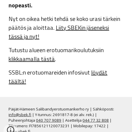
nopeasti.
Nyt on oikea hetki tehdä se koko urasi tärkein
päätös ja aloittaa.
Liity SBEKin jäseneksi
tässä ja nyt!
Tutustu alueen erotuomarikoulutuksiin
klikkaamalla tästä
.
SSBL:n erotuomareiden infosivut
löydät
täältä!
Päijät-Hämeen Salibandyerotuomarikerho ry | Sähköposti:
info@sbek.fi
| Y-tunnus: 2691817-8 (ei alv. rek.) |
Puheenjohtaja
040 707 9089
| Asettelija
044 77 32 808
|
Tilinumero: FI7856121120073231 | Mobilepay: 17422 |
www.sbek.fi